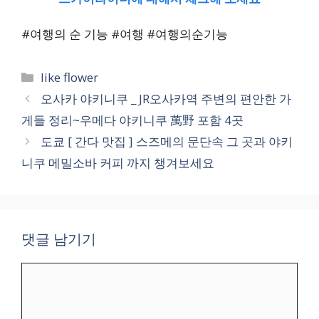
#여행의 순 기능 #여행 #여행의순기능
카
like flower
테
오사카 야키니쿠 _ JR오사카역 주변의 편안한 가
고
게들 정리~우메다 야키니쿠 萬野 포함 4곳
리
도쿄 [ 간다 맛집 ] 스즈메의 문단속 그 곳과 야키
니쿠 메밀소바 커피 까지 챙겨보세요
댓글 남기기
댓
글