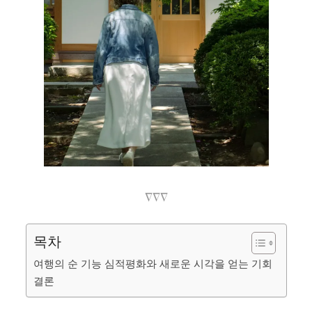
∇∇∇
목차
여행의 순 기능 심적평화와 새로운 시각을 얻는 기회
결론