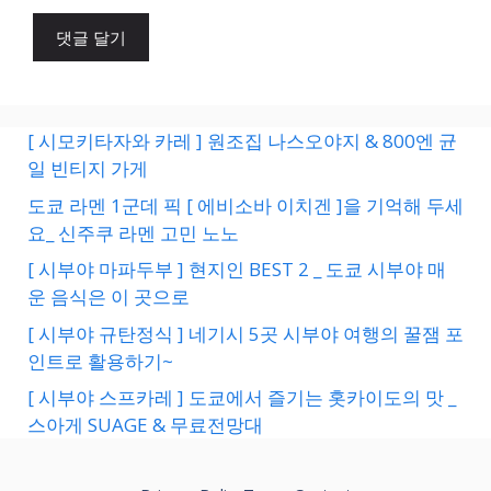
[ 시모키타자와 카레 ] 원조집 나스오야지 & 800엔 균
일 빈티지 가게
도쿄 라멘 1군데 픽 [ 에비소바 이치겐 ]을 기억해 두세
요_ 신주쿠 라멘 고민 노노
[ 시부야 마파두부 ] 현지인 BEST 2 _ 도쿄 시부야 매
운 음식은 이 곳으로
[ 시부야 규탄정식 ] 네기시 5곳 시부야 여행의 꿀잼 포
인트로 활용하기~
[ 시부야 스프카레 ] 도쿄에서 즐기는 홋카이도의 맛 _
스아게 SUAGE & 무료전망대