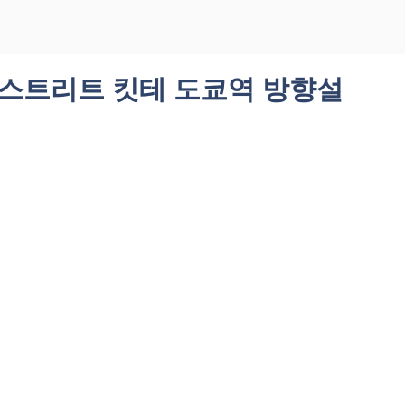
스트리트 킷테 도쿄역 방향설