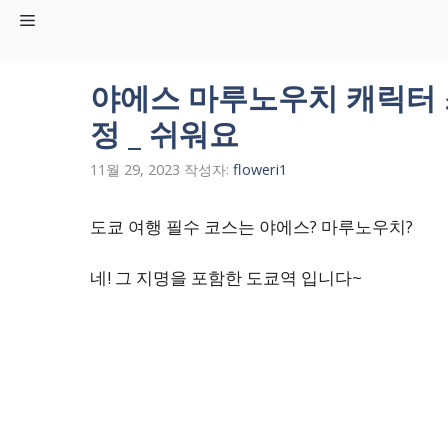
컨
Menu
텐
츠
로
야에스 마루노우치 캐릭터 
건
정 _ 쉬워요
너
뛰
11월 29, 2023
작성자:
floweri1
기
도쿄 여행 필수 코스는 야에스? 마루노우치?
네! 그 지명을 포함한 도쿄역 입니다~