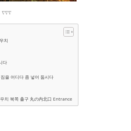
∇∇∇
노우치
니다
 짐을 어디다 좀 넣어 둡시다
마루노우치 북쪽 출구 丸の内北口 Entrance