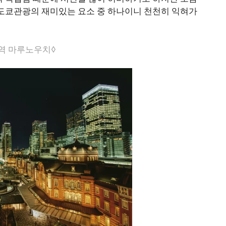
 도쿄관광의 재미있는 요소 중 하나이니 천천히 익혀가
역 마루노우치◊