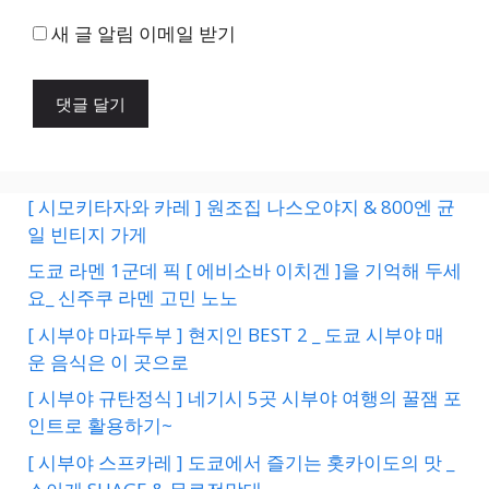
새 글 알림 이메일 받기
[ 시모키타자와 카레 ] 원조집 나스오야지 & 800엔 균
일 빈티지 가게
도쿄 라멘 1군데 픽 [ 에비소바 이치겐 ]을 기억해 두세
요_ 신주쿠 라멘 고민 노노
[ 시부야 마파두부 ] 현지인 BEST 2 _ 도쿄 시부야 매
운 음식은 이 곳으로
[ 시부야 규탄정식 ] 네기시 5곳 시부야 여행의 꿀잼 포
인트로 활용하기~
[ 시부야 스프카레 ] 도쿄에서 즐기는 홋카이도의 맛 _