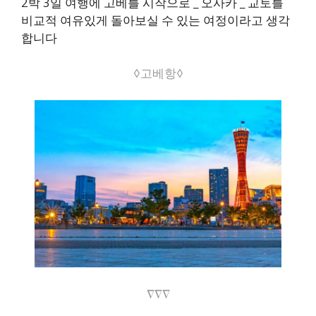
2박 3일 여행에 고베를 시작으로 _ 오사카 _ 교토를
비교적 여유있게 돌아보실 수 있는 여정이라고 생각
합니다
◊고베항◊
∇∇∇