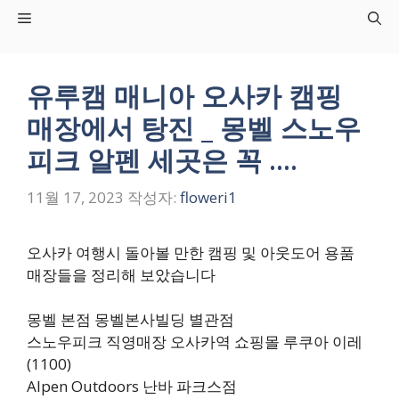
컨
Menu
텐
츠
로
유루캠 매니아 오사카 캠핑
건
매장에서 탕진 _ 몽벨 스노우
너
뛰
피크 알펜 세곳은 꼭 ….
기
11월 17, 2023
작성자:
floweri1
오사카 여행시 돌아볼 만한 캠핑 및 아웃도어 용품
매장들을 정리해 보았습니다
몽벨 본점 몽벨본사빌딩 별관점
스노우피크 직영매장 오사카역 쇼핑몰 루쿠아 이레
(1100)
Alpen Outdoors 난바 파크스점