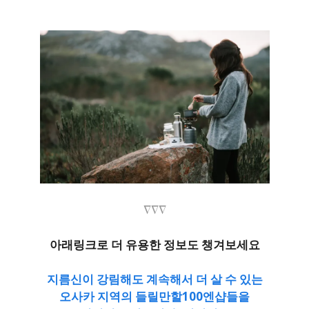
∇∇∇
아래링크로 더 유용한 정보도 챙겨보세요
지름신이 강림해도 계속해서 더 살 수 있는
오사카 지역의 들릴만할100엔샵들을