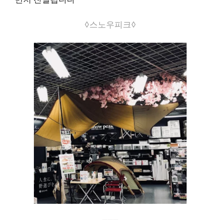
◊스노우피크◊