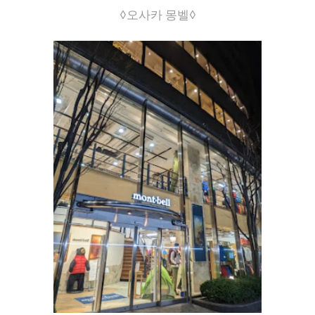
◊오사카 몽벨◊