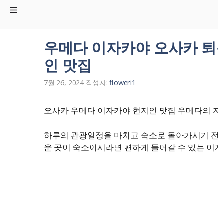
컨
Menu
텐
츠
로
우메다 이자카야 오사카 퇴
건
인 맛집
너
뛰
7월 26, 2024
작성자:
floweri1
기
오사카 우메다 이자카야 현지인 맛집 우메다의 
하루의 관광일정을 마치고 숙소로 돌아가시기 전
운 곳이 숙소이시라면 편하게 들어갈 수 있는 