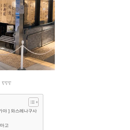
∇∇∇
카야 ] 와스레나구사
츠마고