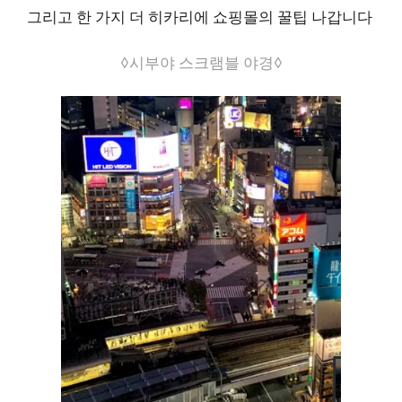
그리고 한 가지 더 히카리에 쇼핑몰의 꿀팁 나갑니다
◊시부야 스크램블 야경◊