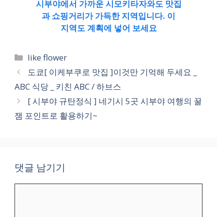
시부야에서 가까운 시모키타자와도 맛집
과 쇼핑거리가 가득한 지역입니다. 이
지역도 계획에 넣어 보세요
카
like flower
테
도쿄[ 이케부쿠로 맛집 ]이것만 기억해 두세요 _
고
ABC 식당 _ 키친 ABC / 하브스
리
[ 시부야 규탄정식 ] 네기시 5곳 시부야 여행의 꿀
잼 포인트로 활용하기~
댓글 남기기
댓
글