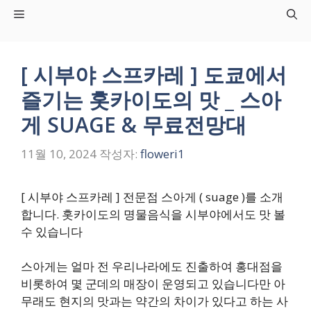
컨
Menu
텐
츠
로
[ 시부야 스프카레 ] 도쿄에서
건
즐기는 홋카이도의 맛 _ 스아
너
뛰
게 SUAGE & 무료전망대
기
11월 10, 2024
작성자:
floweri1
[ 시부야 스프카레 ] 전문점 스아게 ( suage )를 소개
합니다. 홋카이도의 명물음식을 시부야에서도 맛 볼
수 있습니다
스아게는 얼마 전 우리나라에도 진출하여 홍대점을
비롯하여 몇 군데의 매장이 운영되고 있습니다만 아
무래도 현지의 맛과는 약간의 차이가 있다고 하는 사