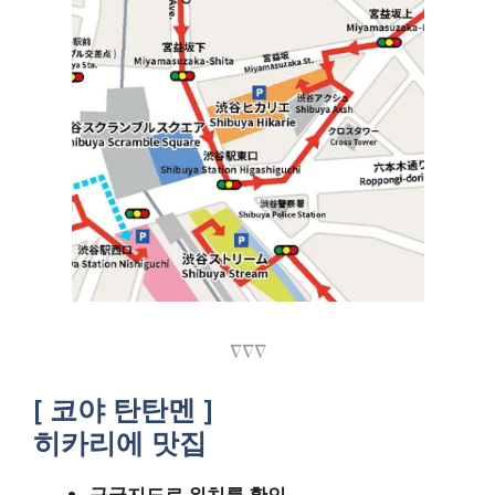
∇∇∇
[ 코야 탄탄멘 ]
히카리에 맛집
구글지도로 위치를 확인