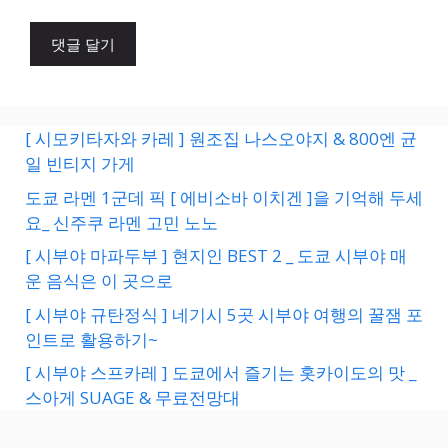
[ 시모키타자와 카레 ] 원조집 나스오야지 & 800엔 균
일 빈티지 가게
도쿄 라멘 1군데 픽 [ 에비소바 이치겐 ]을 기억해 두세
요_ 신주쿠 라멘 고민 노노
[ 시부야 마파두부 ] 현지인 BEST 2 _ 도쿄 시부야 매
운 음식은 이 곳으로
[ 시부야 규탄정식 ] 네기시 5곳 시부야 여행의 꿀잼 포
인트로 활용하기~
[ 시부야 스프카레 ] 도쿄에서 즐기는 홋카이도의 맛 _
스아게 SUAGE & 무료전망대