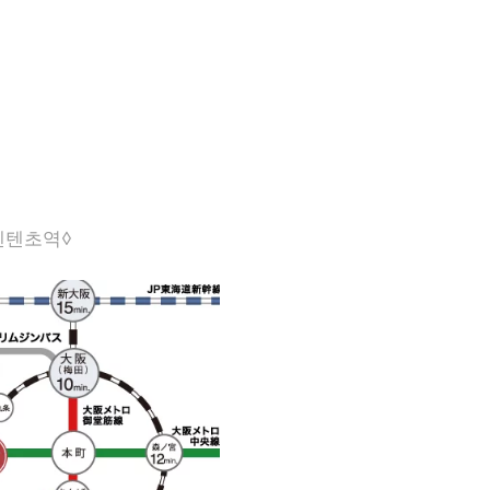
벤텐초역◊