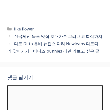
카
like flower
테
전국체전 목포 맛집 초대가수 그리고 폐회식까지
고
디토 Ditto 뮤비 뉴진스 다리 NewJeans 디토다
리
리 찾아가기 _ 버니즈 bunnies 라면 가보고 싶은 곳
댓글 남기기
댓
글